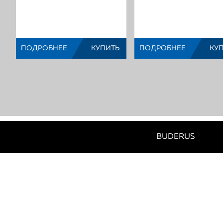
Функциональный
Функциональ
модуль Buderus
модуль Bude
(Код:
)
(Код:
)
ПОДРОБНЕЕ
КУПИТЬ
ПОДРОБНЕЕ
КУ
МЫ?
BUDERUS
ПОЧЕМУ