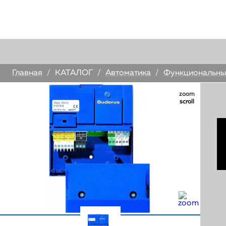
У
Главная
/
КАТАЛОГ
/
Автоматика
/
Функциональны
zoom
scroll