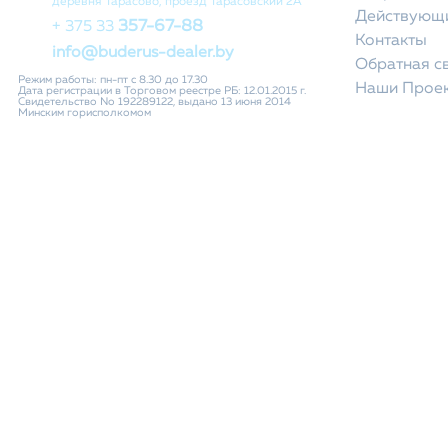
деревня Тарасово, проезд Тарасовский 2А
Действующи
357-67-88
+ 375 33
Контакты
info@buderus-dealer.by
Обратная с
Режим работы: пн-пт с 8.30 до 17.30
Наши Прое
Дата регистрации в Торговом реестре РБ: 12.01.2015 г.
Свидетельство No 192289122, выдано 13 июня 2014
Минским горисполкомом