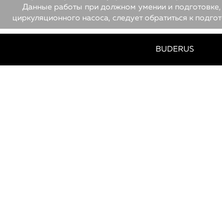
Данные работы при должном умении и подготовке, 
циркуляционного насоса, следует обратиться к подго
МЫ?
BUDERUS
ПОЧЕМУ