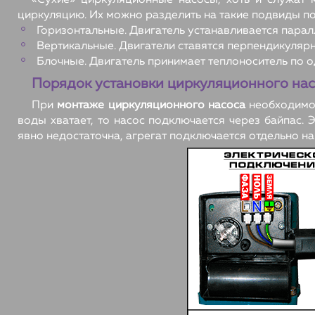
«Сухие» циркуляционные насосы, хоть и служат
циркуляцию. Их можно разделить на такие подвиды п
Горизонтальные. Двигатель устанавливается парал
Вертикальные. Двигатели ставятся перпендикулярн
Блочные. Двигатель принимает теплоноситель по од
Порядок установки циркуляционного на
При
монтаже циркуляционного насоса
необходимо 
воды хватает, то насос подключается через байпас. 
явно недостаточна, агрегат подключается отдельно на