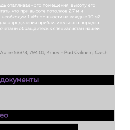
дь отапливаемого помещения, высоту его
тать, что при высоте потолков 2,7 м и
 необходим 1 кВт мощности на каждые 10 м2.
 для определения приблизительного порядка
асчетами обращайтесь к специалистам нашей
Vrbine 588/3, 794 01, Krnov - Pod Cvilinem, Czech
 документы
ео