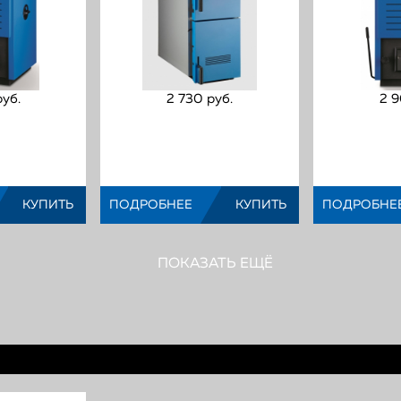
уб.
2 730 руб.
2 9
пливный котел
Твердотопливный котел
Твер
Logano S111-2-
Buderus Logano S131-15
Bude
д:
)
(Код:
)
КУПИТЬ
ПОДРОБНЕЕ
КУПИТЬ
ПОДРОБНЕ
ПОКАЗАТЬ ЕЩЁ