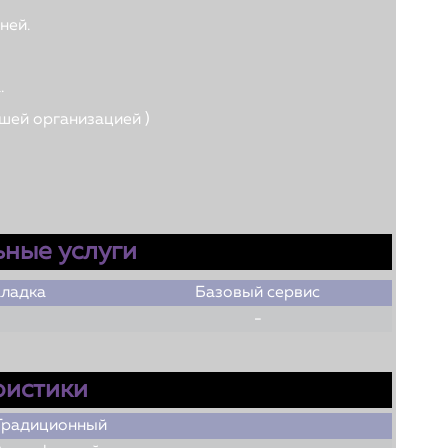
ней.
.
шей организацией )
ные услуги
аладка
Базовый сервис
-
ристики
Традиционный