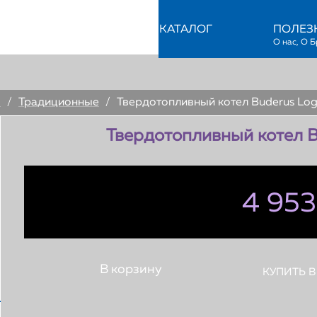
УСЛУГИ
КАТАЛОГ
ПОЛЕЗ
ы
/
Традиционные
/
Твердотопливный котел Buderus Log
Твердотопливный котел B
4 953
КУПИТЬ В