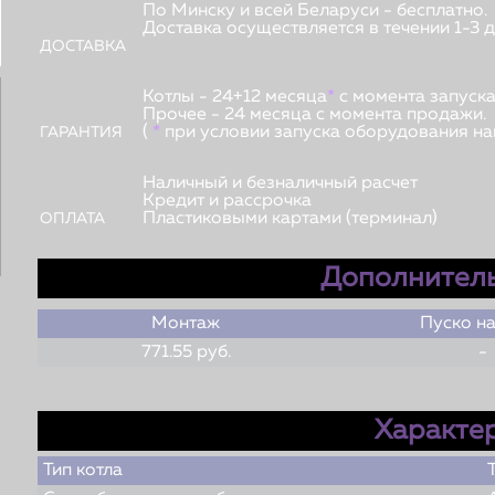
По Минску и всей Беларуси - бесплатно.
Доставка осуществляется в течении 1-3 д
ДОСТАВКА
Котлы - 24+12 месяца
*
с момента запуска
Прочее - 24 месяца с момента продажи.
(
*
при условии запуска оборудования на
ГАРАНТИЯ
Наличный и безналичный расчет
Кредит и рассрочка
Пластиковыми картами (терминал)
ОПЛАТА
Дополнитель
Монтаж
Пуско н
771.55 руб.
-
Характе
Тип котла