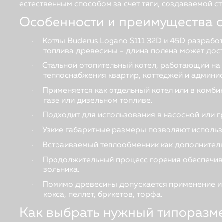
естественным способом за счет тяги, создаваемой
Особенности и преимущества 
·
Котлы Buderus Logano S111 32D и 45D разрабо
топлива древесины - длина полена может дости
·
Стальной отопительный котел, работающий на
теплоснабжения квартир, коттеджей и админи
·
Применяется как отдельный котел или в комб
газе или дизельном топливе.
·
Подходит для использования в насосной или г
·
Узкие габаритные размеры позволяют использ
·
Встраиваемый теплообменник как дополнитель
·
Продолжительный процесс горения обеспечив
зольника.
·
Помимо древесины допускается применение ин
кокса, пеллет, брикетов, торфа.
Как выбрать нужный типоразм