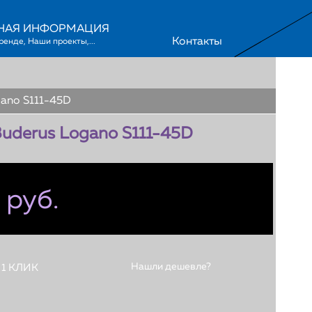
НАЯ ИНФОРМАЦИЯ
Контакты
ano S111-45D
uderus Logano S111-45D
 руб.
Нашли дешевле?
 1 КЛИК