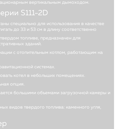
 стационарным вертикальным дымоходом.
серии
S
111-2
D
таны специально для использования в качестве
гать до 33 и 53 см в длину соответственно
 твердом топливе, предназначен для
стративных зданий.
инации с отопительным котлом, работающим на
равитационной системах.
овать котел в небольших помещениях.
ная опция.
ается большими объемами загрузочной камеры и
ых видов твердого топлива: каменного угля,
ер