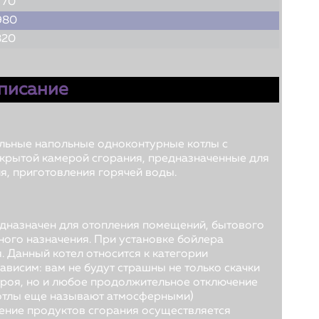
770
980
320
писание
альные напольные одноконтурные котлы с
ткрытой камерой сгорания, предназначенные для
я, приготовления горячей воды.
дназначен для отопления помещений, бытового
ного назначения. При установке бойлера
. Данный котел относится к категории
ависим: вам не будут страшны не только скачки
троя, но и любое продолжительное отключение
котлы еще называют атмосферными)
ление продуктов сгорания осуществляется