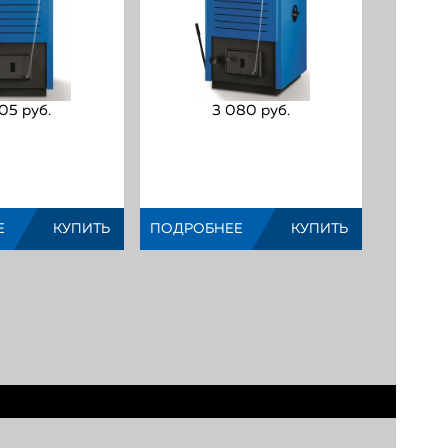
05 руб.
3 080 руб.
дотопливный котел
Твердотопливный котел
rus Logano S111-2-
Buderus Logano S111-2-
(Код:
)
(Код:
)
Е
КУПИТЬ
ПОДРОБНЕЕ
КУПИТЬ