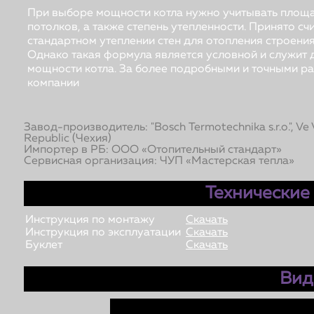
При выборе мощности котла нужно учитывать площа
потолков, а также степень утепленности. Принято счи
стандартном утеплении стен для отопления строения
Однако такая формула является условной и служит
мощности котла. За более подробными и точными р
компании
Завод-производитель: "Bosch Termotechnika s.r.o.", Ve 
Republic (Чехия)
Импортер в РБ: ООО «Отопительный стандарт»
Сервисная организация: ЧУП «Мастерская тепла»
Технические
Инструкция по монтажу
Скачать
Инструкция по эксплуатации
Скачать
Буклет
Скачать
Вид