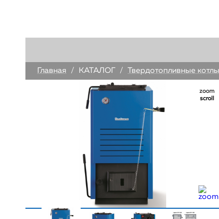
Главная
/
КАТАЛОГ
/
Твердотопливные котл
zoom
scroll