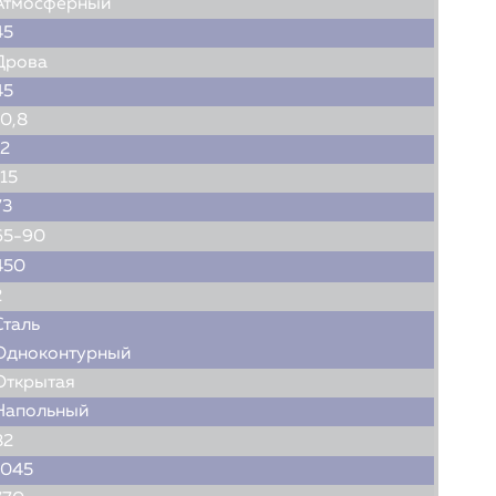
Атмосферный
45
Дрова
45
10,8
12
115
73
65-90
450
2
Сталь
Одноконтурный
Открытая
Напольный
82
1045