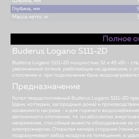
Ширина, мм
Глубина, мм
Масса нетто, кг
Полное о
Buderus Logano S111-2D
Buderus
Logano
S
111-2
D
мощностью 32 и 45 кВт - ст
увеличенной топкой, работающие на древесине, с о
отопления и, при подключении бака-водонагревател
Предназначение
Котел твердотопливный Buderus Logano
S
111-2
D
пре
(дачи, коттеджи, загородные дома) и производствен
косвенного нагрева - и для горячего водоснабжения
автономного отопления, т.е. он абсолютно энергонез
напряжения, способные вывести оборудование из с
электроэнергии. Открытая камера сгорания (такие 
подразумевает забор воздуха из помещения, а уда