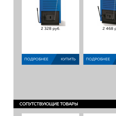
2 328 руб.
2 468 р
Твердотопливный котел
Твердото
Buderus Logano S111-2-
Buderus 
(Код:
)
(Ко
ПОДРОБНЕЕ
КУПИТЬ
ПОДРОБНЕЕ
СОПУТСТВУЮЩИЕ ТОВАРЫ