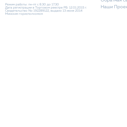
Обратная с
Режим работы: пн-пт с 8.30 до 17.30
Наши Прое
Дата регистрации в Торговом реестре РБ: 12.01.2015 г.
Свидетельство No 192289122, выдано 13 июня 2014
Минским горисполкомом