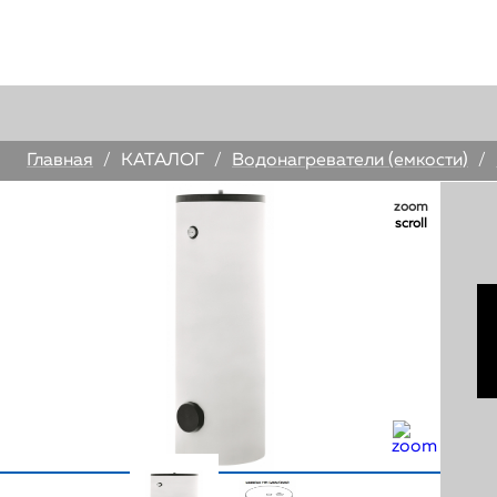
У
Главная
/
КАТАЛОГ
/
Водонагреватели (емкости)
/
zoom
scroll