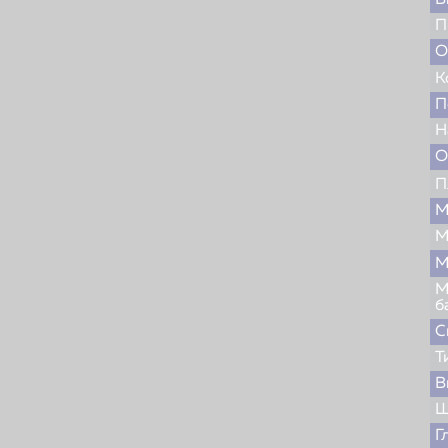
В
П
О
К
П
Н
О
П
М
М
М
М
б
С
Т
В
Ш
Г