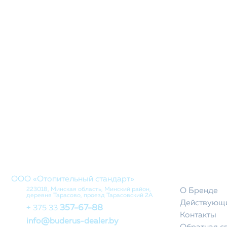
КОМПАНИ
ООО «Отопительный стандарт»
223018, Минская область, Минский район,
О Бренде
деревня Тарасово, проезд Тарасовский 2А
Действующи
357-67-88
+ 375 33
Контакты
info@buderus-dealer.by