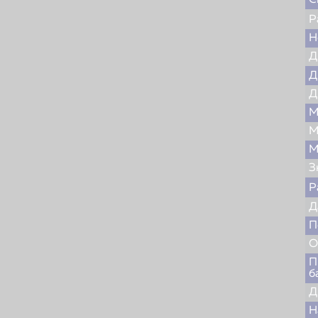
С
Р
Н
Д
Д
Д
М
М
М
З
Р
Д
П
О
П
б
Д
Н